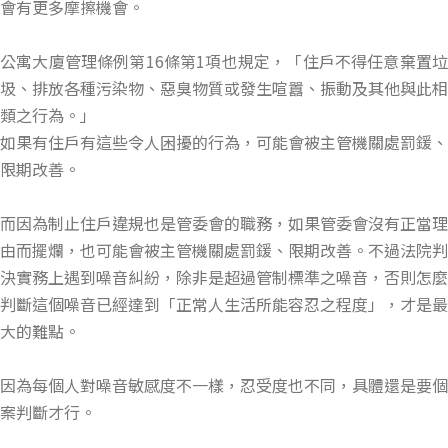
會有更多摩擦機會。
公寓大廈管理條例第16條第1項也規定，「住戶不得任意棄置垃
圾、排放各種污染物、惡臭物質或發生喧囂、振動及其他與此相
類之行為。」
如果有住戶有這些令人困擾的行為，可能會被主管機關處罰鍰、
限期改善。
而因為制止住戶違規也是管委會的職務，如果管委會沒有正當理
由而擺爛，也可能會被主管機關處罰鍰、限期改善。不過法院判
決實務上遇到噪音糾紛，除非是超過管制標準之噪音，否則怎麼
判斷這個噪音已經達到「正常人生活所能容忍之程度」，才是最
大的難點。
因為每個人對噪音敏感度不一樣，忍受度也不同，具體還是要個
案判斷才行。