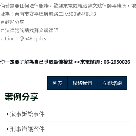
倘若需要任何法律服務，歡迎來電或親洽蘇文斌律師事務所，地
址為：台南市安平區府前路二段500號4樓之3
＃歡迎分享
＃法律諮詢請找蘇文斌律師
＃Line：＠548opdcs
你一定要了解為自己爭取最佳權益 >>來電諮詢 : 06-2950826
列表
聯絡我們
立即諮詢
案例分享
家事訴訟事件
刑事辯護案件