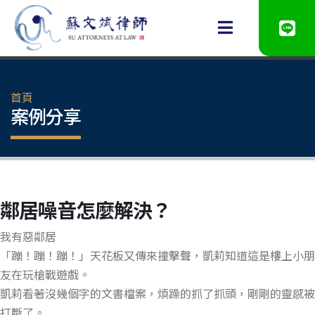
首頁
案例分享
鄰居噪音怎麼解決？
我有惡鄰居
「蹦！蹦！蹦！」天花板又傳來撞擊聲，凱莉知道這是樓上小朋
友在玩槍戰遊戲。
凱莉看著沒幾個字的文書檔案，煩躁的抓了抓頭，剛剛的靈感被
打斷了。