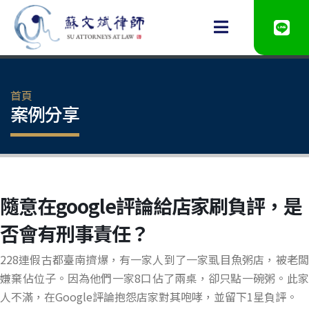
首頁
案例分享
隨意在google評論給店家刷負評，是
否會有刑事責任？
228連假古都臺南擠爆，有一家人到了一家虱目魚粥店，被老闆
嫌棄佔位子。因為他們一家8口佔了兩桌，卻只點一碗粥。此家
人不滿，在Google評論抱怨店家對其咆哮，並留下1星負評。