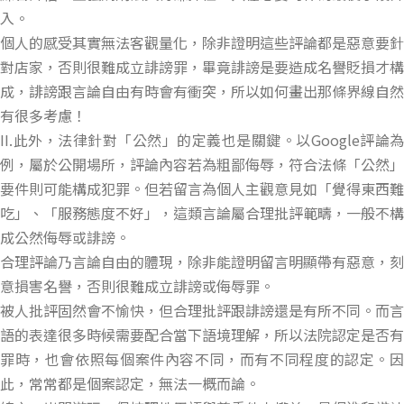
入。
個人的感受其實無法客觀量化，除非證明這些評論都是惡意要針
對店家，否則很難成立誹謗罪，畢竟誹謗是要造成名譽貶損才構
成，誹謗跟言論自由有時會有衝突，所以如何畫出那條界線自然
有很多考慮！
II.此外，法律針對「公然」的定義也是關鍵。以Google評論為
例，屬於公開場所，評論內容若為粗鄙侮辱，符合法條「公然」
要件則可能構成犯罪。但若留言為個人主觀意見如「覺得東西難
吃」、「服務態度不好」，這類言論屬合理批評範疇，一般不構
成公然侮辱或誹謗。
合理評論乃言論自由的體現，除非能證明留言明顯帶有惡意，刻
意損害名譽，否則很難成立誹謗或侮辱罪。
被人批評固然會不愉快，但合理批評跟誹謗還是有所不同。而言
語的表達很多時候需要配合當下語境理解，所以法院認定是否有
罪時，也會依照每個案件內容不同，而有不同程度的認定。因
此，常常都是個案認定，無法一概而論。