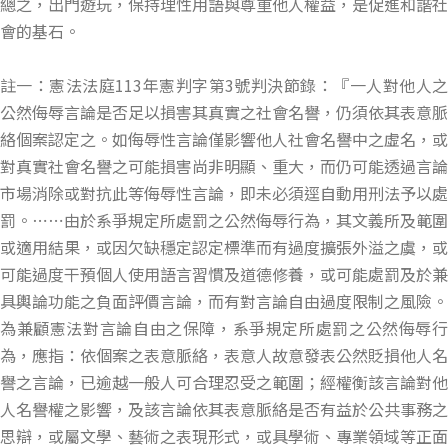
總之，出門遊玩，保持理性用語與尊重他人權益，是促進和諧社
會的基石。
註一：憲法法庭113年憲判字第3號判決節錄：『一人對他人之
公然侮辱言論是否足以損害其真實之社會名譽，仍須依其表意脈
絡個案認定之。如侮辱性言論僅影響他人社會名譽中之虛名，或
對真實社會名譽之可能損害尚非明顯、重大，而仍可能透過言論
市場消除或對抗此等侮辱性言論，即未必須逕自動用刑法予以處
罰。⋯⋯由於系爭規定所處罰之公然侮辱行為，其文義所及範圍
或適用結果，或因欠缺穩定認定標準而有過度擴張外溢之虞，或
可能過度干預個人使用語言習慣及道德修養，或可能處罰及於兼
具輿論功能之負面評價言論，而有對言論自由過度限制之風險。
為兼顧憲法對言論自由之保障，系爭規定所處罰之公然侮辱行
為，應指：依個案之表意脈絡，表意人故意發表公然貶損他人名
譽之言論，已逾越一般人可合理忍受之範圍；經權衡該言論對他
人名譽權之影響，及該言論依其表意脈絡是否有益於公共事務之
思辯，或屬文學、藝術之表現形式，或具學術、專業領域等正面