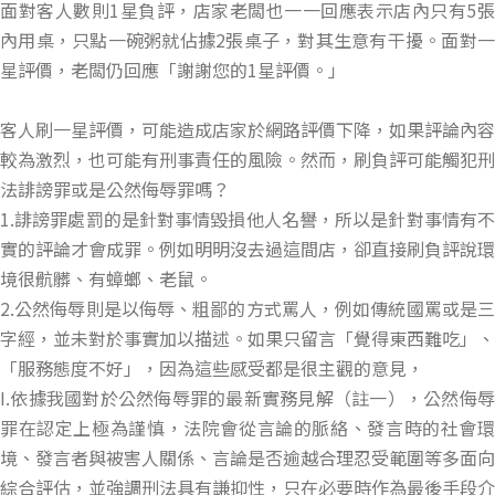
面對客人數則1星負評，店家老闆也一一回應表示店內只有5張
內用桌，只點一碗粥就佔據2張桌子，對其生意有干擾。面對一
星評價，老闆仍回應「謝謝您的1星評價。」
客人刷一星評價，可能造成店家於網路評價下降，如果評論內容
較為激烈，也可能有刑事責任的風險。然而，刷負評可能觸犯刑
法誹謗罪或是公然侮辱罪嗎？
1.誹謗罪處罰的是針對事情毀損他人名譽，所以是針對事情有不
實的評論才會成罪。例如明明沒去過這間店，卻直接刷負評說環
境很骯髒、有蟑螂、老鼠。
2.公然侮辱則是以侮辱、粗鄙的方式罵人，例如傳統國罵或是三
字經，並未對於事實加以描述。如果只留言「覺得東西難吃」、
「服務態度不好」，因為這些感受都是很主觀的意見，
I.依據我國對於公然侮辱罪的最新實務見解（註一），公然侮辱
罪在認定上極為謹慎，法院會從言論的脈絡、發言時的社會環
境、發言者與被害人關係、言論是否逾越合理忍受範圍等多面向
綜合評估，並強調刑法具有謙抑性，只在必要時作為最後手段介