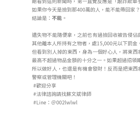
剛看到這則新聞時，第一直覺反應是「跟詐欺車
如果你今天是撿到那400萬的人，能不能帶回家
結論是：
不能
。
遺失物不能隨便拿，之前也有過撿回收被告侵佔
其他離本人所持有之物者，處15,000元以下罰金
但看到別人掉的東西，身為一個好心人，將東西
最高不超過物品金額的十分之一。如果超過招領
所以做好人，也還是有機會發財！反而是把東西
警察或管理機關吧！
#歡迎分享
#法律諮詢請找蘇文斌律師
#Line：＠002lwlwl