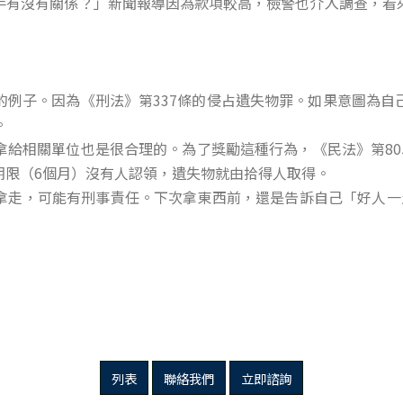
手有沒有關係？」新聞報導因為款項較高，檢警也介入調查，看
？
的例子。因為《刑法》第337條的侵占遺失物罪。如果意圖為自
。
拿給相關單位也是很合理的。為了獎勵這種行為，《民法》第80
期限（6個月）沒有人認領，遺失物就由拾得人取得。
拿走，可能有刑事責任。下次拿東西前，還是告訴自己「好人一
列表
聯絡我們
立即諮詢