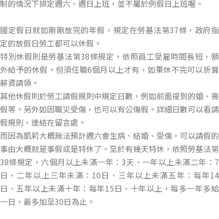
制的情況下排定週六、週日上班，並不屬於例假日上班喔。
國定假日就如剛剛放完的年假，規定在勞基法第37條，政府指
定的放假日勞工都可以休假。
特別休假則是勞基法第38條規定，依照員工受雇時間長短，額
外給予的休假。但須任職6個月以上才有，如果休不完可以折算
薪資請領。
其他休假則於勞工請假規則中規定日數，例如前面提到的婚、喪
假等。另外如因職災受傷，也可以有公傷假。詳細日數可以看請
假規則，連結在留言處。
而因為凱莉大概無法預計週六會生病、結婚、受傷，可以請假的
事由大概就是事假或是特休了。至於有幾天特休，依照勞基法第
38條規定，六個月以上未滿一年：3天、一年以上未滿二年：7
日、二年以上三年未滿：10日、三年以上未滿五年：每年14
日、五年以上未滿十年：每年15日、十年以上，每多一年多給
一日，最多加至30日為止。