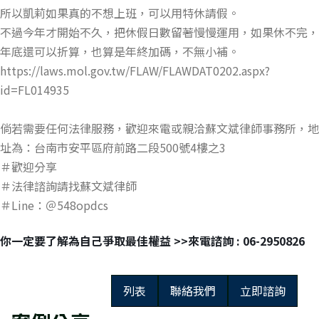
所以凱莉如果真的不想上班，可以用特休請假。
不過今年才開始不久，把休假日數留著慢慢運用，如果休不完，
年底還可以折算，也算是年終加碼，不無小補。
https://laws.mol.gov.tw/FLAW/FLAWDAT0202.aspx?
id=FL014935
倘若需要任何法律服務，歡迎來電或親洽蘇文斌律師事務所，地
址為：台南市安平區府前路二段500號4樓之3
＃歡迎分享
＃法律諮詢請找蘇文斌律師
＃Line：＠548opdcs
你一定要了解為自己爭取最佳權益 >>來電諮詢 : 06-2950826
列表
聯絡我們
立即諮詢