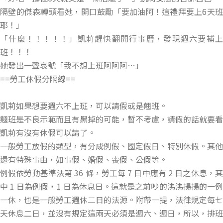
隔壁的傑森轉頭看她，開口鼓勵「要加油阿！這禮拜要上6天班
耶！」
「什麼！！！！！」凱莉趕快翻開行事曆，發現週六要補上
班！！！
她發出一聲哀號「我不想上班阿阿阿…」
==勞工休假分隔線==
凱莉如果想要週六不上班，可以請假或是翹班。
翹班是不良示範而且有黑掉的可能，暫不考慮，請假的話就要看
凱莉有沒有休假可以請了。
一般勞工放假的類型，有分成例假、國定假日、特別休假。其他
還有特殊事由，如事假、婚假、喪假、公假等。
例假依勞動基準法第 36 條，勞工每 7 日中應有 2 日之休息，其
中 1 日為例假，1 日為休息日。這就是之前吵的沸沸揚揚的一例
一休，也是一般勞工週休二日的法源。附帶一提，法律規定每七
天休息二日，並沒有規定這兩天必須是週六、週日，所以，排班