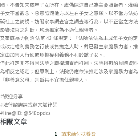
國、不告知未成年子女所在、虛偽陳述自己為主要照顧者、灌輸
子女不當觀念、惡意詆毀他方以左右子女之意願、以不當方法妨
礙社工之訪視、妨礙家事調查官之調查等行為，以不正當之方法
影響法官之判斷，均應推定為不適任親權者。
又家庭暴力防治法第 43 條規定：「法院依法為未成年子女酌定
或改定權利義務之行使或負擔之人時，對已發生家庭暴力者，推
定由加害人行使或負擔權利義務不利於該子女。」
但此推定非不得因法院之職權調查而推翻，法院得斟酌具體資料
為相反之認定；但原則上，法院仍應依法推定涉及家庭暴力者為
「非善意父母」判斷其不宜擔任親權人。
#歡迎分享
#法律諮詢請找蘇文斌律師
#line@ID: @548opdcs
相關文章
請求給付扶養費