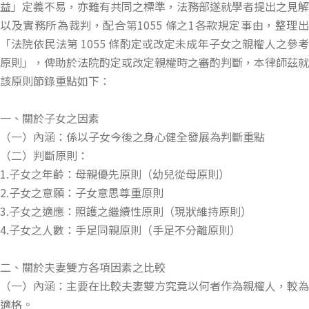
益」定義不易，亦難有共同之標準，法務部遂就學者提出之見解
以及實務所為裁判，配合第1055 條之1各款規定事由，整理出
「法院依民法第 1055 條酌定或改定未成年子女之親權人之參考
原則」，俾助於法院酌定或改定親權時之審酌判斷，本律師茲就
該原則節錄重點如下：
一、關於子女之因素
（一）內涵：係以子女今後之身心健全發展為判斷重點
（二）判斷原則：
1.子女之年齡：母親優先原則（幼兒從母原則）
2.子女之意願：子女意思尊重原則
3.子女之適應：照護之繼續性原則（現狀維持原則）
4.子女之人數：手足同親原則（手足不分離原則）
二、關於夫妻雙方各項因素之比較
（一）內涵：主要在比較夫妻雙方究竟以何者作為親權人，較為
適格。