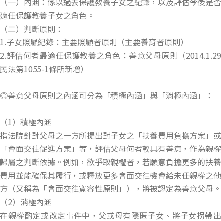
（一）內涵：係以過去保護教養子女之紀錄，以及評估今後是否
適任保護教養子女之角色。
（二）判斷原則：
1.子女照顧紀錄：主要照顧者原則（主要養育者原則）
2.評估何者最適任保護教養之角色：善意父母原則（2014.1.29
民法第1055-1條所新增）
◎善意父母原則之內涵可分為「積極內涵」與「消極內涵」：
（1）積極內涵
指法院針對父母之一方所提出對子女之「扶養費用負擔方案」或
「會面交往促進方案」等，評估父母何者較具有善意，作為親權
歸屬之判斷依據。例如，欲爭取親權者，若願意負擔更多的扶養
費用並能確保其履行，或釋放更多會面交往機會給未任親權之他
方（又稱為「會面交往寬容性原則」），將被認定為善意父母。
（2）消極內涵
在親權酌定或改定事件中，父或母有隱匿子女、將子女拐帶出