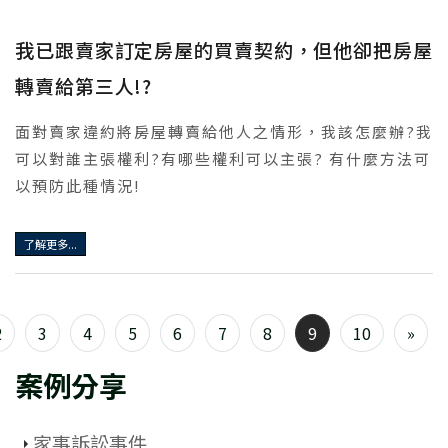
我已跟賣家訂定房屋的買賣契約，但他卻把房屋
轉賣給第三人!?
面對賣家違約將房屋轉賣給他人之情形，我該怎麼辦?我
可以對誰主張權利?有哪些權利可以主張? 有什麼方法可
以預防此種情況!
了解更多...
2
3
4
5
6
7
8
9
10
»
案例分享
家事訴訟事件