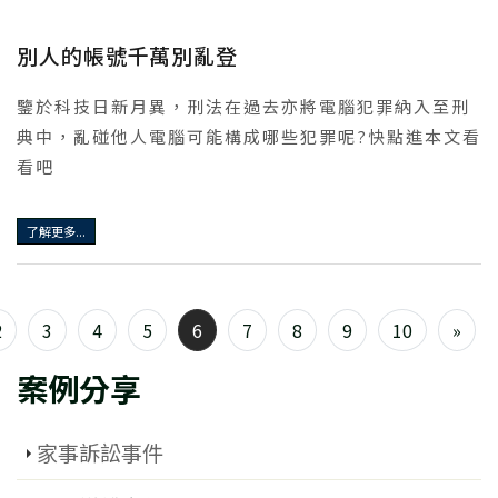
別人的帳號千萬別亂登
鑒於科技日新月異，刑法在過去亦將電腦犯罪納入至刑
典中，亂碰他人電腦可能構成哪些犯罪呢?快點進本文看
看吧
了解更多...
2
3
4
5
6
7
8
9
10
»
案例分享
家事訴訟事件