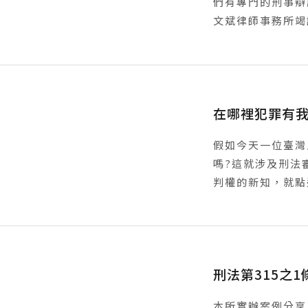
們有專門的刑事辯
文斌律師事務所竭
在哪裡犯罪有
假如今天一位臺灣
嗎?這就涉及刑法
判權的新知，就點
刑法第315之
本所實辦案例分享