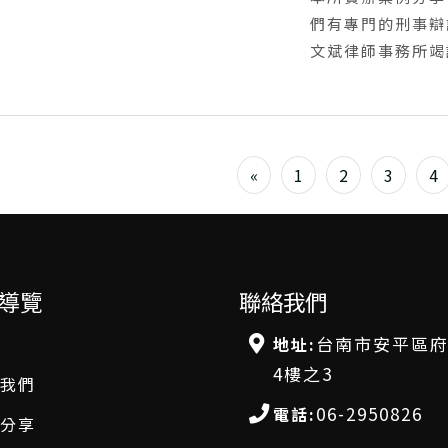
們有專門的刑事辯
文斌律師事務所竭
«
1
2
3
4
導覽
聯絡我們
台南市安平區府
地址:
4樓之3
我們
06-2950826
電話:
分享