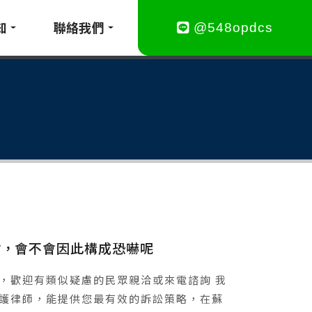
知
聯絡我們
@548opdcs
點，會不會因此構成恐嚇呢
，歡迎有類似疑慮的民眾親洽或來電諮詢 我
護律師，能提供您最有效的訴訟策略，在蘇