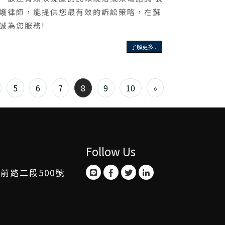
護律師，能提供您最有效的訴訟策略，在蘇
誠為您服務!
了解更多...
5
6
7
8
9
10
»
Follow Us
前路二段500號