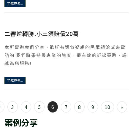
了解更多...
二審逆轉勝!小三須賠償20萬
本所實辦案例分享，歡迎有類似疑慮的民眾親洽或來電
諮詢 我們將秉持最專業的態度，最有效的訴訟策略，竭
誠為您服務!
了解更多...
2
3
4
5
6
7
8
9
10
»
案例分享