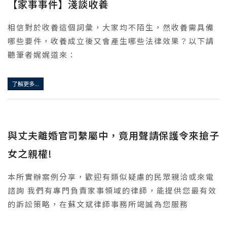
【家事事件】淺談收養
相信對於收養這個詞彙，大家均不陌生，然收養需具備
哪些要件，收養成立後又會產生哪些法律效果？以下請
聽筆者娓娓道來：
了解更多...
與丈夫離婚官司繫屬中，竟用聲請保護令來搶子
女之親權!
本所實辦案例分享，歡迎有類似疑慮的民眾親洽或來電
諮詢 我們有專門負責家事領域的律師，能提供您最有效
的訴訟策略，在蘇文斌律師事務所竭誠為您服務